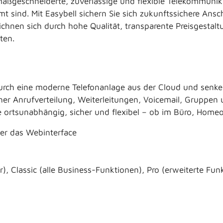
maßgeschneiderte, zuverlässige und flexible Telekommunika
sind. Mit Easybell sichern Sie sich zukunftssichere Ansch
ichnen sich durch hohe Qualität, transparente Preisgestal
ten.
durch eine moderne Telefonanlage aus der Cloud und senken
 Anrufverteilung, Weiterleitungen, Voicemail, Gruppen un
e ortsunabhängig, sicher und flexibel – ob im Büro, Home
er das Webinterface
), Classic (alle Business-Funktionen), Pro (erweiterte Fun